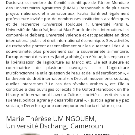
Doctorat), et membre du Comité scientifique de l’Union Mondiale
des Universitaires Agrairistes (l’UMAU). Responsable de plusieurs
projets nationaux et internationaux, Fatiha Sahli est également
professeure invitée par de nombreuses institutions académiques
et de recherche (Université Toulouse 1, Université Paris 6,
Université de Montréal, Institut Max Planck de droit international et
comparé-Heidelberg, Université Valencia et est spécialiste en droit
international public et droit international économique. Ses activités
de recherche portent essentiellement sur les questions liées à la
souveraineté, plus précisément sur la souveraineté alimentaire,
l’accaparement des terres (land grabbing) en Afrique, les enjeux de
la libéralisation de l’agriculture au Maroc, etc. Elle est auteure et
coordinatrice de plusieurs ouvrages : « L’agriculture
multifonctionnelle et la question de l’eau et de la désertification », «
Le devenir du droit international », « Droit et mouvements sociaux,
quelles interactions ? Le cas des révoltes arabes », etc. Elle a
contribué à des ouvrages collectifs (The Oxford Handbook on the
History of International Law) : « Culture, société et territoires » «
Fuentes, politica agraria y desarrollo rural », « Justicia agraria y paz
social », « Derecho agrario contemporàneo hacia el futuro », etc.
Marie Thérèse UM NGOUEM,
Université Dschang, Cameroun