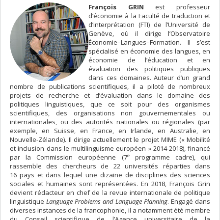
François GRIN
est professeur
d’économie à la Faculté de traduction et
d’interprétation (FTI) de l’Université de
Genève, où il dirige l’Observatoire
Économie–Langues–Formation. Il s’est
spécialisé en économie des langues, en
économie de l’éducation et en
évaluation des politiques publiques
dans ces domaines. Auteur d’un grand
nombre de publications scientifiques, il a piloté de nombreux
projets de recherche et d’évaluation dans le domaine des
politiques linguistiques, que ce soit pour des organismes
scientifiques, des organisations non gouvernementales ou
internationales, ou des autorités nationales ou régionales (par
exemple, en Suisse, en France, en Irlande, en Australie, en
Nouvelle-Zélande). Il dirige actuellement le projet MIME (« Mobilité
et inclusion dans le multilinguisme européen » 2014-2018), financé
e
par la Commission européenne (7
programme cadre), qui
rassemble des chercheurs de 22 universités réparties dans
16 pays et dans lequel une dizaine de disciplines des sciences
sociales et humaines sont représentées. En 2018, François Grin
devient rédacteur en chef de la revue internationale de politique
linguistique
Language Problems and Language Planning
. Engagé dans
diverses instances de la francophonie, il a notamment été membre
du Conseil scientifique de l’Agence universitaire de la